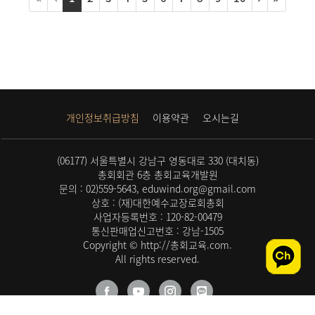
개인정보취급방침
이용약관
오시는길
(06177) 서울특별시 강남구 영동대로 330 (대치동)
총회회관 6층 총회교육개발원
문의 : 02)559-5643, eduwind.org@gmail.com
상호 : (재)대한예수교장로회총회
사업자등록번호 : 120-82-00479
통신판매업신고번호 : 강남-1505
Copyright © http://총회교육.com.
All rights reserved.