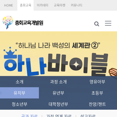
HOME
총회교육
아카데미
교육마켓
커뮤니티
소개
과정 소개
영유아부
유치부
유년부
초등부
청소년부
대학청년부
찬양/챈트
공과 자료
가정 연계 자료
설교자료
|
|