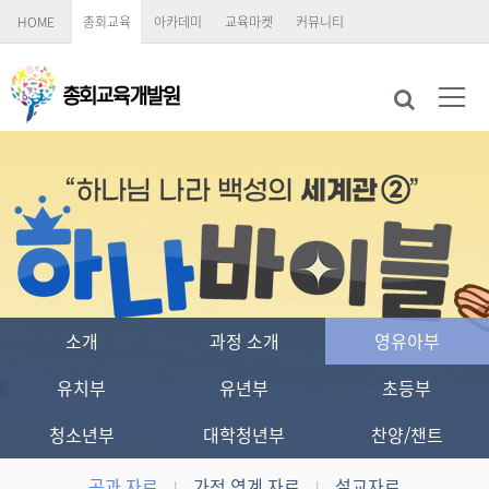
HOME
총회교육
아카데미
교육마켓
커뮤니티
소개
과정 소개
영유아부
유치부
유년부
초등부
청소년부
대학청년부
찬양/챈트
공과 자료
가정 연계 자료
설교자료
|
|