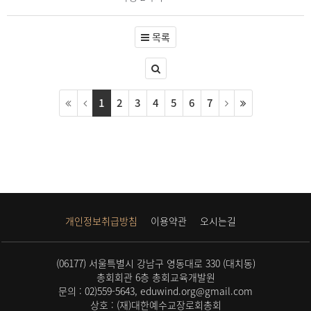
목록
1
2
3
4
5
6
7
개인정보취급방침
이용약관
오시는길
(06177) 서울특별시 강남구 영동대로 330 (대치동)
총회회관 6층 총회교육개발원
문의 : 02)559-5643, eduwind.org@gmail.com
상호 : (재)대한예수교장로회총회