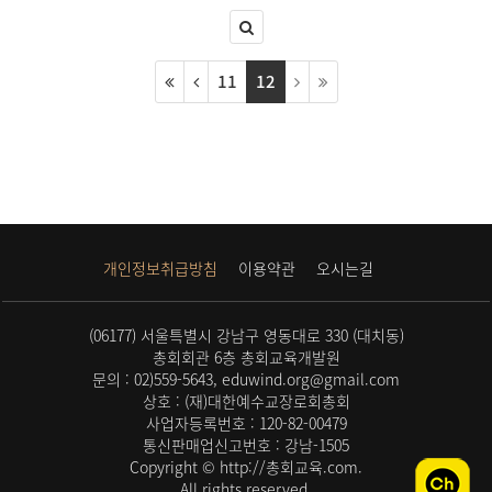
11
12
개인정보취급방침
이용약관
오시는길
(06177) 서울특별시 강남구 영동대로 330 (대치동)
총회회관 6층 총회교육개발원
문의 : 02)559-5643, eduwind.org@gmail.com
상호 : (재)대한예수교장로회총회
사업자등록번호 : 120-82-00479
통신판매업신고번호 : 강남-1505
Copyright © http://총회교육.com.
All rights reserved.