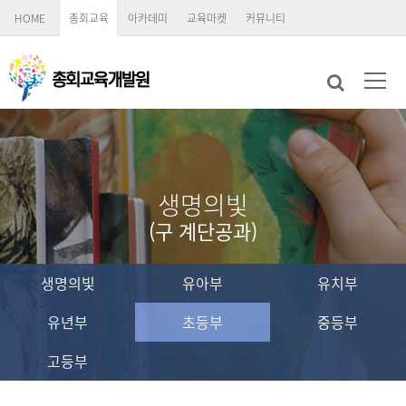
HOME
총회교육
아카데미
교육마켓
커뮤니티
생명의빛
(구 계단공과)
생명의빛
유아부
유치부
유년부
초등부
중등부
고등부