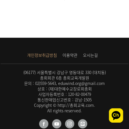
개인정보취급방침
이용약관
오시는길
(06177) 서울특별시 강남구 영동대로 330 (대치동)
총회회관 6층 총회교육개발원
문의 : 02)559-5643, eduwind.org@gmail.com
상호 : (재)대한예수교장로회총회
사업자등록번호 : 120-82-00479
통신판매업신고번호 : 강남-1505
Copyright © http://총회교육.com.
All rights reserved.