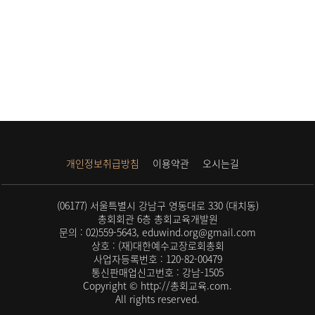
개인정보취급방침
이용약관
오시는길
(06177) 서울특별시 강남구 영동대로 330 (대치동)
총회회관 6층 총회교육개발원
문의 : 02)559-5643, eduwind.org@gmail.com
상호 : (재)대한예수교장로회총회
사업자등록번호 : 120-82-00479
통신판매업신고번호 : 강남-1505
Copyright © http://총회교육.com.
All rights reserved.