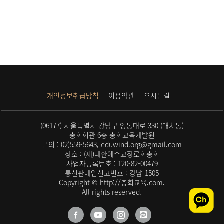
개인정보취급방침
이용약관
오시는길
(06177) 서울특별시 강남구 영동대로 330 (대치동)
총회회관 6층 총회교육개발원
문의 : 02)559-5643, eduwind.org@gmail.com
상호 : (재)대한예수교장로회총회
사업자등록번호 : 120-82-00479
통신판매업신고번호 : 강남-1505
Copyright © http://총회교육.com.
All rights reserved.