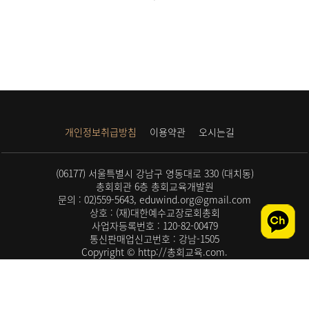
개인정보취급방침
이용약관
오시는길
(06177) 서울특별시 강남구 영동대로 330 (대치동)
총회회관 6층 총회교육개발원
문의 : 02)559-5643, eduwind.org@gmail.com
상호 : (재)대한예수교장로회총회
사업자등록번호 : 120-82-00479
통신판매업신고번호 : 강남-1505
Copyright © http://총회교육.com.
All rights reserved.