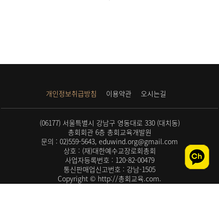
개인정보취급방침
이용약관
오시는길
(06177) 서울특별시 강남구 영동대로 330 (대치동)
총회회관 6층 총회교육개발원
문의 : 02)559-5643, eduwind.org@gmail.com
상호 : (재)대한예수교장로회총회
사업자등록번호 : 120-82-00479
통신판매업신고번호 : 강남-1505
Copyright © http://총회교육.com.
All rights reserved.