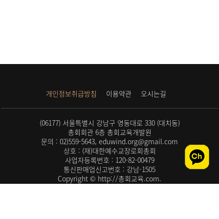
개인정보취급방침
이용약관
오시는길
(06177) 서울특별시 강남구 영동대로 330 (대치동)
총회회관 6층 총회교육개발원
문의 : 02)559-5643, eduwind.org@gmail.com
상호 : (재)대한예수교장로회총회
사업자등록번호 : 120-82-00479
통신판매업신고번호 : 강남-1505
Copyright © http://총회교육.com.
All rights reserved.