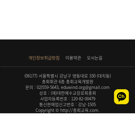
개인정보취급방침
이용약관
오시는길
(06177) 서울특별시 강남구 영동대로 330 (대치동)
총회회관 6층 총회교육개발원
문의 : 02)559-5643, eduwind.org@gmail.com
상호 : (재)대한예수교장로회총회
사업자등록번호 : 120-82-00479
통신판매업신고번호 : 강남-1505
Copyright © http://총회교육.com.
All rights reserved.