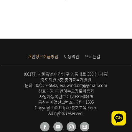
개인정보취급방침
이용약관
오시는길
(06177) 서울특별시 강남구 영동대로 330 (대치동)
총회회관 6층 총회교육개발원
문의 : 02)559-5643, eduwind.org@gmail.com
상호 : (재)대한예수교장로회총회
사업자등록번호 : 120-82-00479
통신판매업신고번호 : 강남-1505
Copyright © http://총회교육.com.
All rights reserved.