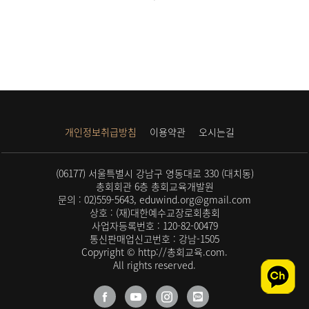
개인정보취급방침
이용약관
오시는길
(06177) 서울특별시 강남구 영동대로 330 (대치동)
총회회관 6층 총회교육개발원
문의 : 02)559-5643, eduwind.org@gmail.com
상호 : (재)대한예수교장로회총회
사업자등록번호 : 120-82-00479
통신판매업신고번호 : 강남-1505
Copyright © http://총회교육.com.
All rights reserved.