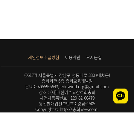
개인정보취급방침
이용약관
오시는길
(06177) 서울특별시 강남구 영동대로 330 (대치동)
총회회관 6층 총회교육개발원
문의 : 02)559-5643, eduwind.org@gmail.com
상호 : (재)대한예수교장로회총회
사업자등록번호 : 120-82-00479
통신판매업신고번호 : 강남-1505
Copyright © http://총회교육.com.
All rights reserved.