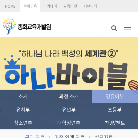
HOME
총회교육
아카데미
교육마켓
커뮤니티
소개
과정 소개
영유아부
유치부
유년부
초등부
청소년부
대학청년부
찬양/챈트
공과 자료
가정 연계 자료
설교자료
|
|