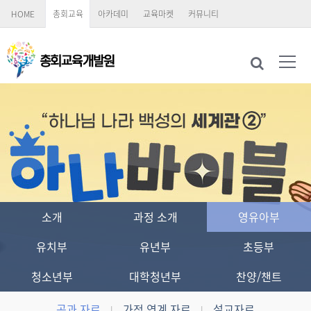
HOME
총회교육
아카데미
교육마켓
커뮤니티
소개
과정 소개
영유아부
유치부
유년부
초등부
청소년부
대학청년부
찬양/챈트
공과 자료
가정 연계 자료
설교자료
|
|