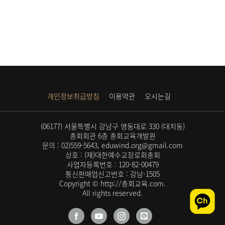
개인정보취급방침
이용약관
오시는길
(06177) 서울특별시 강남구 영동대로 330 (대치동)
총회회관 6층 총회교육개발원
문의 : 02)559-5643, eduwind.org@gmail.com
상호 : (재)대한예수교장로회총회
사업자등록번호 : 120-82-00479
통신판매업신고번호 : 강남-1505
Copyright © http://총회교육.com.
All rights reserved.