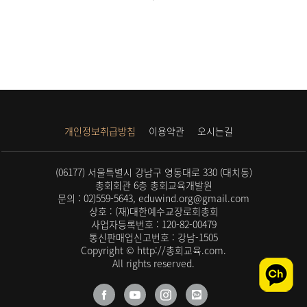
개인정보취급방침
이용약관
오시는길
(06177) 서울특별시 강남구 영동대로 330 (대치동)
총회회관 6층 총회교육개발원
문의 : 02)559-5643, eduwind.org@gmail.com
상호 : (재)대한예수교장로회총회
사업자등록번호 : 120-82-00479
통신판매업신고번호 : 강남-1505
Copyright © http://총회교육.com.
All rights reserved.